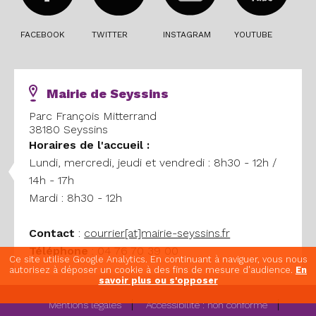
FACEBOOK
TWITTER
INSTAGRAM
YOUTUBE
Mairie de Seyssins
Parc François Mitterrand
38180 Seyssins
Horaires
de l'accueil :
Lundi, mercredi, jeudi et vendredi : 8h30 - 12h /
14h - 17h
Mardi : 8h30 - 12h
Contact
:
courrier[at]mairie-seyssins.fr
Téléphone
: 04 76 70 39 00
Ce site utilise Google Analytics. En continuant à naviguer, vous nous
autorisez à déposer un cookie à des fins de mesure d'audience.
En
savoir plus ou s'opposer
Mentions légales
Accessibilité : non conforme