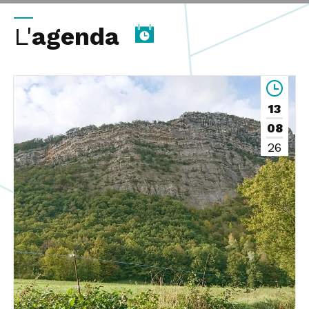
L'
agenda
13
08
26