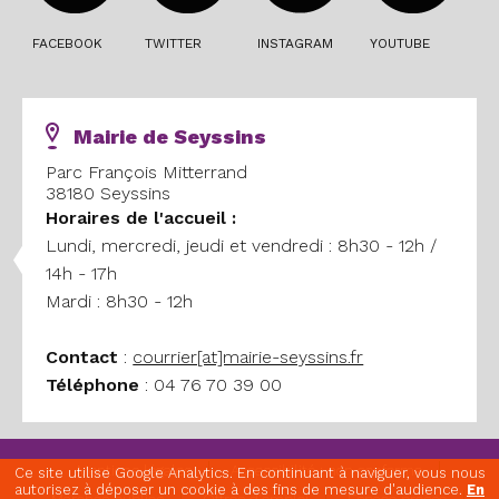
FACEBOOK
TWITTER
INSTAGRAM
YOUTUBE
Mairie de Seyssins
Parc François Mitterrand
38180 Seyssins
Horaires
de l'accueil :
Lundi, mercredi, jeudi et vendredi : 8h30 - 12h /
14h - 17h
Mardi : 8h30 - 12h
Contact
:
courrier[at]mairie-seyssins.fr
Téléphone
: 04 76 70 39 00
Mentions légales
Accessibilité : non conforme
Ce site utilise Google Analytics. En continuant à naviguer, vous nous
autorisez à déposer un cookie à des fins de mesure d'audience.
En
Marchés publics
Offres d'emploi
Espace presse