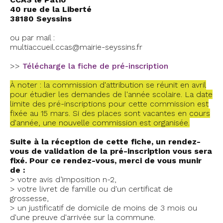
40 rue de la Liberté
38180 Seyssins
ou par mail :
multiaccueil.ccas@mairie-seyssins.fr
>>
Télécharge la fiche de pré-inscription
À noter : la commission d'attribution se réunit en avril
pour étudier les demandes de l'année scolaire. La date
limite des pré-inscriptions pour cette commission est
fixée au 15 mars. Si des places sont vacantes en cours
d'année, une nouvelle commission est organisée.
Suite à la réception de cette fiche, un rendez-
vous de validation de la pré-inscription vous sera
fixé. Pour ce rendez-vous, merci de vous munir
de :
> votre avis d’imposition n-2,
> votre livret de famille ou d'un certificat de
grossesse,
> un justificatif de domicile de moins de 3 mois ou
d'une preuve d'arrivée sur la commune.