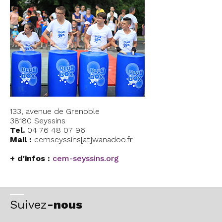
133, avenue de Grenoble
38180 Seyssins
Tel.
04 76 48 07 96
Mail :
cemseyssins[at]wanadoo.fr
+ d'infos :
cem-seyssins.org
Suivez
-nous