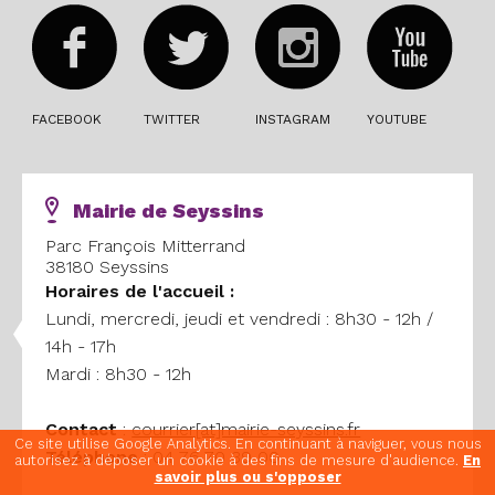
FACEBOOK
TWITTER
INSTAGRAM
YOUTUBE
Mairie de Seyssins
Parc François Mitterrand
38180 Seyssins
Horaires
de l'accueil :
Lundi, mercredi, jeudi et vendredi : 8h30 - 12h /
14h - 17h
Mardi : 8h30 - 12h
Contact
:
courrier[at]mairie-seyssins.fr
Ce site utilise Google Analytics. En continuant à naviguer, vous nous
Téléphone
: 04 76 70 39 00
autorisez à déposer un cookie à des fins de mesure d'audience.
En
savoir plus ou s'opposer