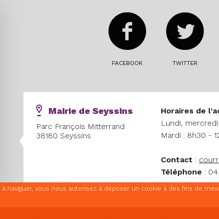
FACEBOOK
TWITTER
Mairie de Seyssins
Horaires
de l'a
Lundi, mercredi,
Parc François Mitterrand
Mardi : 8h30 - 1
38180 Seyssins
Contact
:
courr
Téléphone
: 04
nt à naviguer, vous nous autorisez à déposer un cookie à des fins de me