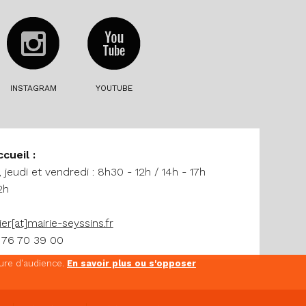
INSTAGRAM
YOUTUBE
ccueil :
 jeudi et vendredi : 8h30 - 12h / 14h - 17h
2h
ier[at]mairie-seyssins.fr
 76 70 39 00
sure d'audience.
En savoir plus ou s'opposer