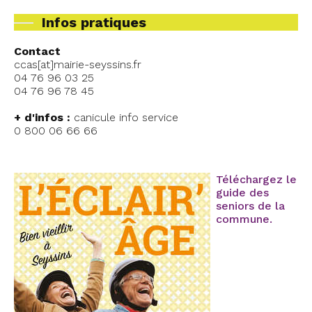
Infos pratiques
Contact
ccas[at]mairie-seyssins.fr
04 76 96 03 25
04 76 96 78 45
+ d'infos :
canicule info service
0 800 06 66 66
Téléchargez le
guide des
seniors de la
commune.