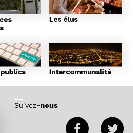
Les élus
ices
rs
publics
Intercommunalité
Suivez
-nous