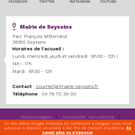
FACEBOOK
TWITTER
INSTAGRAM
YOUTUBE
Mairie de Seyssins
Parc François Mitterrand
38180 Seyssins
Horaires
de l'accueil :
Lundi, mercredi, jeudi et vendredi : 8h30 - 12h /
14h - 17h
Mardi : 8h30 - 12h
Contact
:
courrier[at]mairie-seyssins.fr
Téléphone
: 04 76 70 39 00
Mentions légales
Accessibilité : non conforme
Ce site utilise Google Analytics. En continuant à naviguer, vous nous
Marchés publics
Offres d'emploi
Espace presse
autorisez à déposer un cookie à des fins de mesure d'audience.
En
Plan de site
Réalisation Eolas
savoir plus ou s'opposer