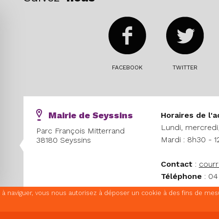
FACEBOOK
TWITTER
Mairie de Seyssins
Horaires
de l'a
Lundi, mercredi,
Parc François Mitterrand
Mardi : 8h30 - 1
38180 Seyssins
Contact
:
courr
Téléphone
: 04
nt à naviguer, vous nous autorisez à déposer un cookie à des fins de me