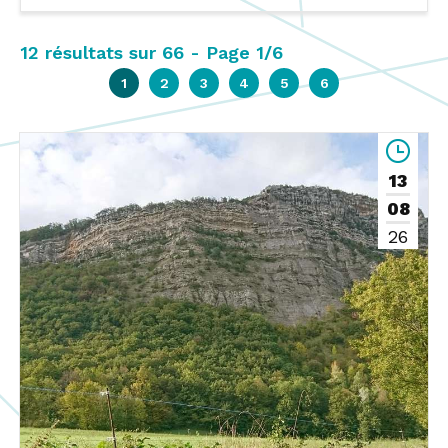
12 résultats sur 66 - Page 1/6
1
2
3
4
5
6
13
08
26