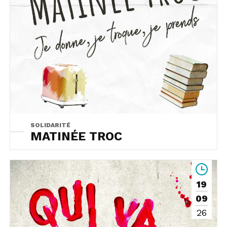
SOLIDARITÉ
MATINÉE TROC
19
09
26