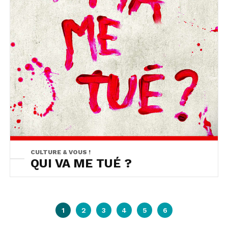
CULTURE & VOUS !
QUI VA ME TUÉ ?
1
2
3
4
5
6